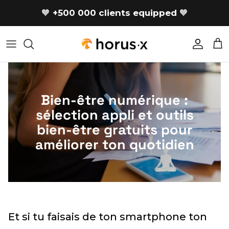
Skip to content
🧡
+500 000 clients equipped
🧡
Accoun
Car
Bien-être numérique :
sélection appli et outils
bien-être gratuits pour
améliorer ton quotidien
Et si tu faisais de ton smartphone ton