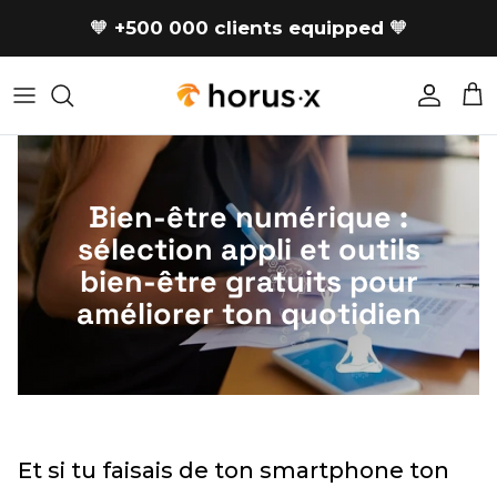
Skip to content
🧡
+500 000 clients equipped
🧡
Accoun
Car
Bien-être numérique :
sélection appli et outils
bien-être gratuits pour
améliorer ton quotidien
Et si tu faisais de ton smartphone ton