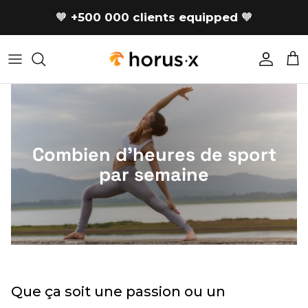
Skip to content
🧡
+500 000 clients equipped
🧡
Accoun
Car
Combien d'heures de sport
par semaine
Que ça soit une passion ou un